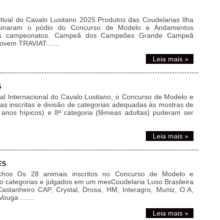
val do Cavalo Lusitano 2025 Produtos das Coudelarias Ilha
inaram o pódio do Concurso de Modelo e Andamentos
des campeonatos. Campeã dos Campeões Grande Campeã
em TRAVIAT.......
Leia mais »
S
l Internacional do Cavalo Lusitano, o Concurso de Modelo e
 inscritas e divisão de categorias adequadas às mostras de
4 anos hípicos) e 8ª categoria (fêmeas adultas) puderam ser
Leia mais »
ES
os Os 28 animais inscritos no Concurso de Modelo e
o categorias e julgados em um mesCoudelaria Luso Brasileira
astanheiro CAP, Crystal, Drosa, HM, Interagro, Muniz, O.A,
uga .......
Leia mais »