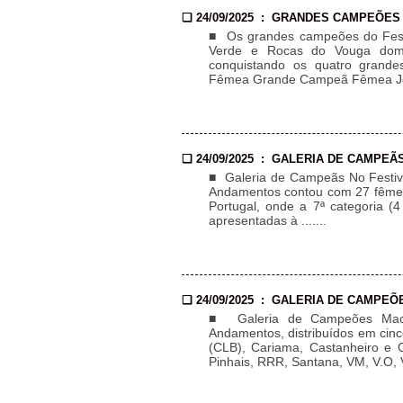
❏ 24/09/2025 : GRANDES CAMPEÕES
■ Os grandes campeões do Festi
Verde e Rocas do Vouga dom
conquistando os quatro gran
Fêmea Grande Campeã Fêmea Jov
❏ 24/09/2025 : GALERIA DE CAMPEÃ
■ Galeria de Campeãs No Festiva
Andamentos contou com 27 fêmeas
Portugal, onde a 7ª categoria (
apresentadas à .......
❏ 24/09/2025 : GALERIA DE CAMPEÕ
■ Galeria de Campeões Mach
Andamentos, distribuídos em cinc
(CLB), Cariama, Castanheiro e C
Pinhais, RRR, Santana, VM, V.O, Vo